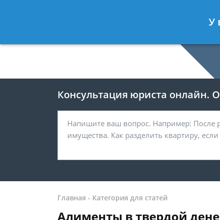
Москва
У 
8 499-938-59-47
Консультация юриста онлайн. От
Главная
-
Категория для статей
Алименты в твердой ден