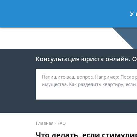
Москва
У 
8 499-938-59-47
Консультация юриста онлайн. От
Главная
-
FAQ
Что делать, если стимул