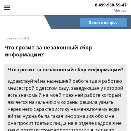
8 499-938-59-47
Москва
Задать вопрос
-
Главная
FAQ
Что грозит за незаконный сбор
информации?
Что грозит за незаконный сбор информации?
здравствуйте! на нынешней работе где я работаю
медсестрой с детском саду, заведующая у которой
есть знакомый на моей прежней работе который
является начальником охраны,решила узнать
через него характеристику на меня,почему есди
ей так нужна была такая информация обо мне
она просит третьих лиц ,а не в отделе кадров я не
знаю.поэтому стоит вопрос могу ли я их как то