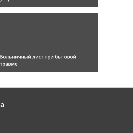
Больничный лист при бытовой
травме
та