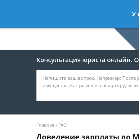
Москва
У 
8 499-938-59-47
Консультация юриста онлайн. От
Главная
-
FAQ
Доведение зарплаты до М