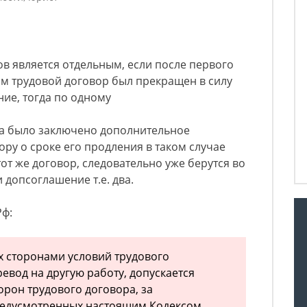
в является отдельным, если после первого
ним трудовой договор был прекращен в силу
ие, тогда по одному
 а было заключено дополнительное
ору о сроке его продления в таком случае
от же договор, следовательно уже берутся во
 допсоглашение т.е. два.
Рф:
 сторонами условий трудового
ревод на другую работу, допускается
орон трудового договора, за
редусмотренных настоящим Кодексом.