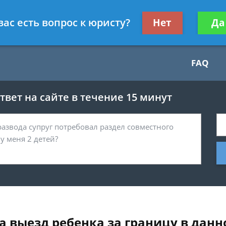
Получите консул
вас есть вопрос к юристу?
Нет
Да
бес
FAQ
вет на сайте в течение 15 минут
а выезд ребенка за границу в данн