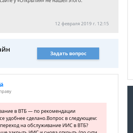
айте у «Открытия» не нашел этого.
12 февраля 2019 г. 12:15
айн
Задать вопрос
ий
праву
вание в ВТБ — по рекомендации
все удобнее сделано.Вопрос в следующем:
 переход на обслуживание ИИС в ВТБ?
ще закрыть ИИС и снова открыть (по сути