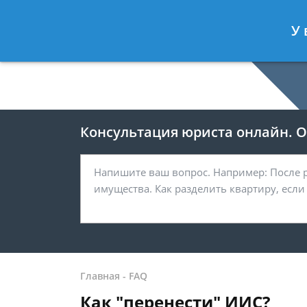
Москва
У 
8 499-938-59-47
Консультация юриста онлайн. От
Главная
-
FAQ
Как "перенести" ИИС?