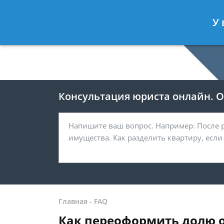
Москва
У 
8 499-938-59-47
Консультация юриста онлайн. От
Главная
-
FAQ
Как переоформить долю од