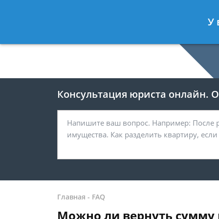
Москва
У 
8 499-938-59-47
Консультация юриста онлайн. От
Главная
-
FAQ
Можно ли вернуть сумму 