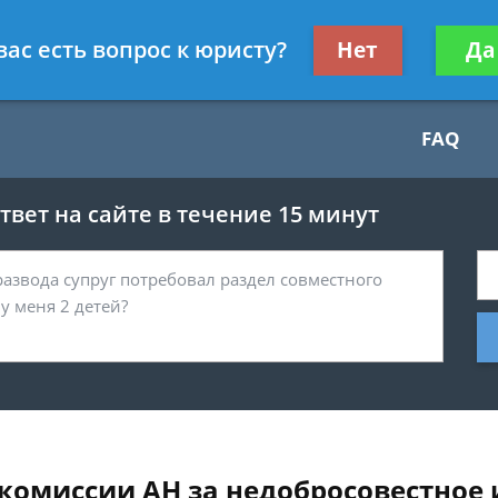
Получите консул
вас есть вопрос к юристу?
Нет
Да
бес
FAQ
вет на сайте в течение 15 минут
комиссии АН за недобросовестное 