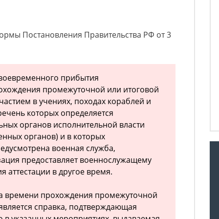
нормы Постановления Правительства РФ от 3
своевременного прибытия
охождения промежуточной или итоговой
 участием в учениях, походах кораблей и
речень которых определяется
ьных органов исполнительной власти
енных органов) и в которых
едусмотрена военная служба,
зация предоставляет военнослужащему
 аттестации в другое время.
а времени прохождения промежуточной
 является справка, подтверждающая
о в указанных мероприятиях, выдаваемая