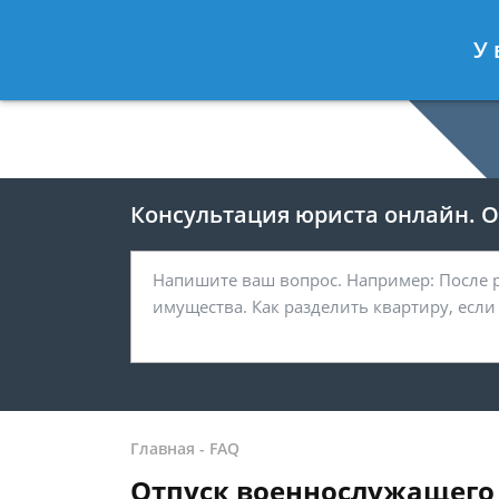
Москва
У 
8 499-938-59-47
Консультация юриста онлайн. От
Главная
-
FAQ
Отпуск военнослужащего 