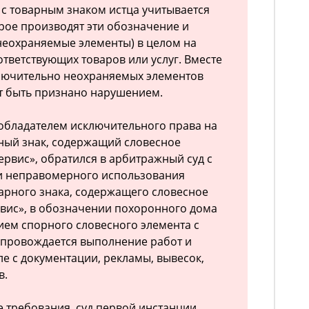
с товарным знаком истца учитывается
рое производят эти обозначение и
неохраняемые элементы) в целом на
ответствующих товаров или услуг. Вместе
ключительно неохраняемых элементов
т быть признано нарушением.
обладателем исключительного права на
ый знак, содержащий словесное
рвис», обратился в арбитражный суд с
ии неправомерного использования
арного знака, содержащего словесное
вис», в обозначении похоронного дома
нием спорного словесного элемента с
опровождается выполнение работ и
сле с документации, рекламы, вывесок,
в.
 требования, суд первой инстанции