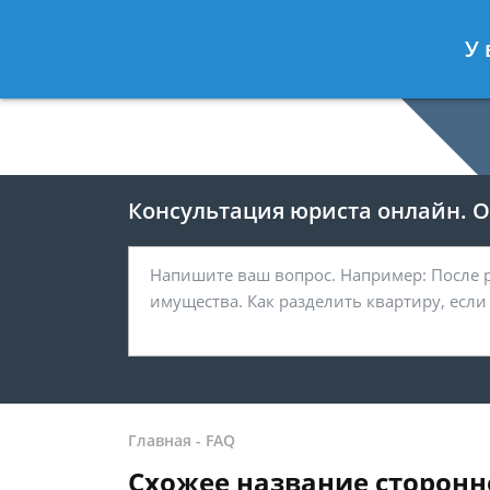
Москва
У 
8 499-938-59-47
Консультация юриста онлайн. От
Главная
-
FAQ
Схожее название сторонн