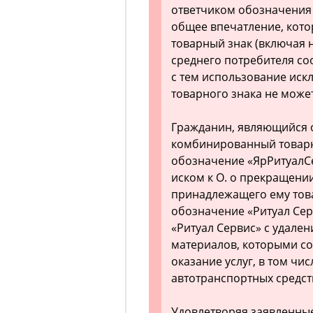
ответчиком обозначения 
общее впечатление, кото
товарный знак (включая 
среднего потребителя со
с тем использование ис
товарного знака не може
Гражданин, являющийся 
комбинированный товарн
обозначение «ЯрРитуалСе
иском к О. о прекращен
принадлежащего ему тов
обозначение «Ритуал Сер
«Ритуал Сервис» с удале
материалов, которыми с
оказание услуг, в том чи
автотранспортных средст
Удовлетворяя заявленные