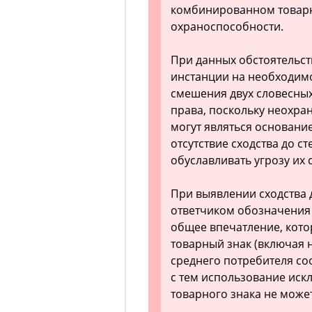
комбинированном товарн
охраноспособности.
При данных обстоятельст
инстанции на необходимо
смешения двух словесны
права, поскольку неохра
могут являться основан
отсутствие сходства до с
обуславливать угрозу их
При выявлении сходства 
ответчиком обозначения 
общее впечатление, кото
товарный знак (включая 
среднего потребителя со
с тем использование ис
товарного знака не може