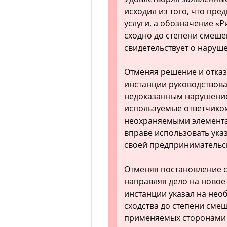
исходил из того, что пр
услуги, а обозначение «Р
сходно до степени смеше
свидетельствует о наруш
Отменяя решение и отказ
инстанции руководствовал
недоказанным нарушение
используемые ответчиком
неохраняемыми элементам
вправе использовать ука
своей предпринимательск
Отменяя постановление 
направляя дело на новое
инстанции указал на нео
сходства до степени сме
применяемых сторонами 