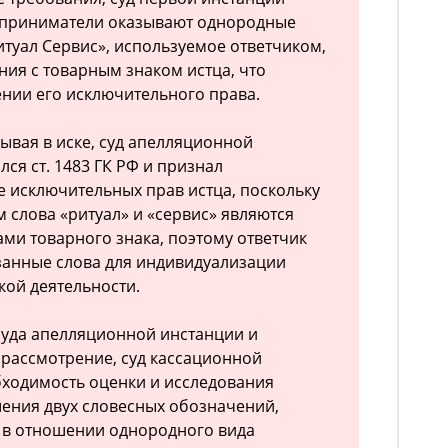
едприниматели оказывают однородные
итуал Сервис», используемое ответчиком,
ния с товарным знаком истца, что
ении его исключительного права.
ывая в иске, суд апелляционной
ся ст. 1483 ГК РФ и признал
 исключительных прав истца, поскольку
 слова «ритуал» и «сервис» являются
и товарного знака, поэтому ответчик
занные слова для индивидуализации
ой деятельности.
суда апелляционной инстанции и
 рассмотрение, суд кассационной
бходимость оценки и исследования
шения двух словесных обозначений,
в отношении однородного вида