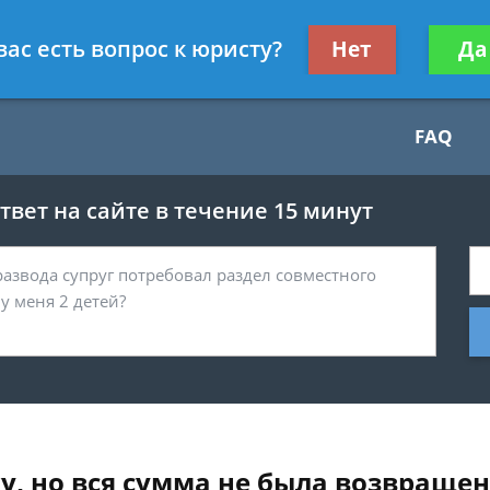
Получите консул
вас есть вопрос к юристу?
Нет
Да
бес
FAQ
вет на сайте в течение 15 минут
у, но вся сумма не была возвращен