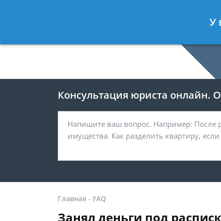
Москва
У 
8 499-938-59-47
Консультация юриста онлайн. От
Главная
-
FAQ
Занял деньги под расписк